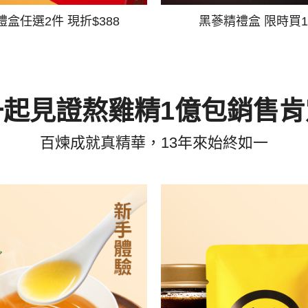
禮盒任選2件 現折$388
黑蔘精禮盒 限時買1
一起見證熬雞精1億包銷售肯
百煉成就真精華，13年來始終如一