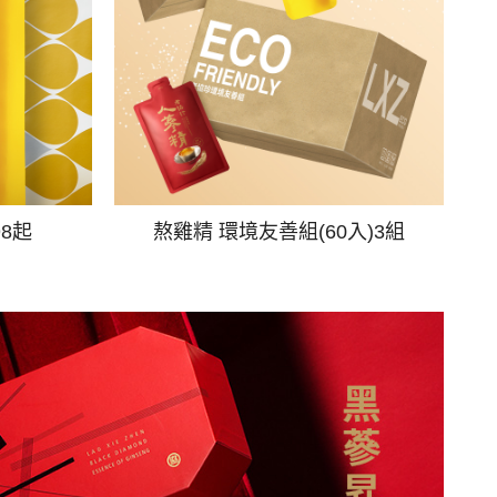
98起
熬雞精 環境友善組(60入)3組