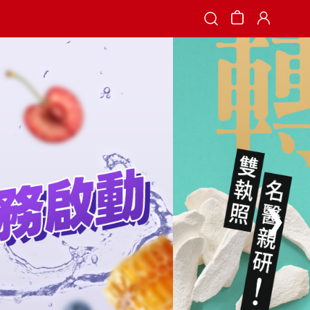
Search
❯