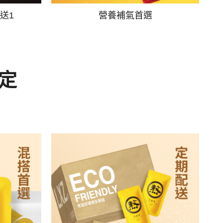
送1
營養補氣首選
定