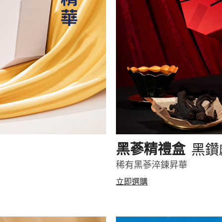
黑鑽
黑蔘精禮盒
稀有黑蔘淬鍊昇華
立即選購