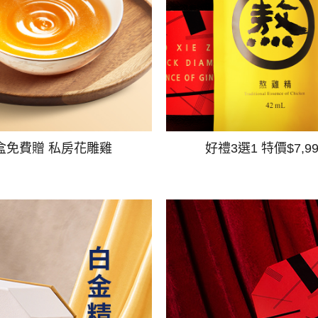
盒免費贈 私房花雕雞
好禮3選1 特價$7,9