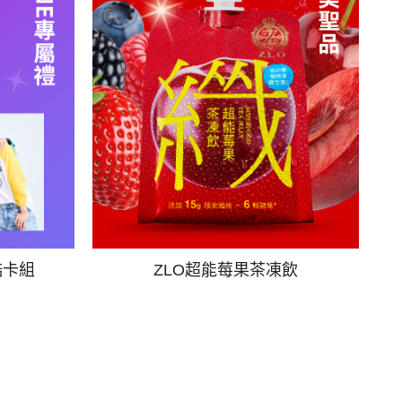
酷卡組
ZLO超能莓果茶凍飲