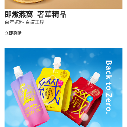
奢華精品
即燉燕窩
百年選料 百道工序
立即選購