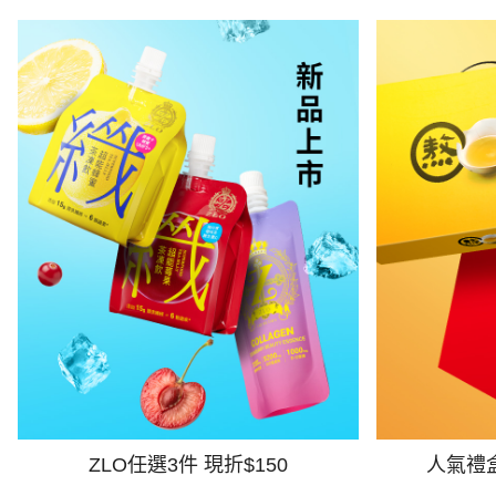
ZLO任選3件 現折$150
人氣禮盒