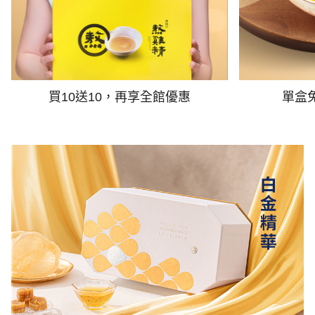
買10送10，再享全館優惠
單盒