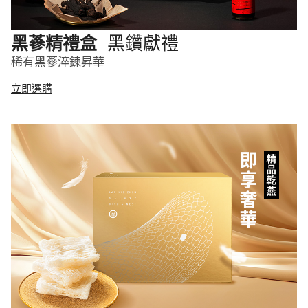
黑鑽獻禮
黑蔘精禮盒
稀有黑蔘淬鍊昇華
立即選購