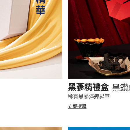
黑鑽
黑蔘精禮盒
稀有黑蔘淬鍊昇華
立即選購