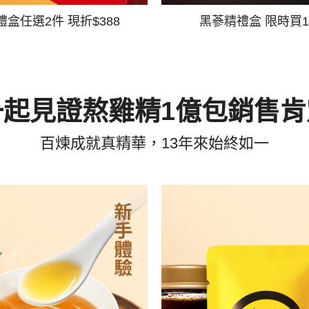
禮盒任選2件 現折$388
黑蔘精禮盒 限時買1
一起見證熬雞精1億包銷售肯
百煉成就真精華，13年來始終如一