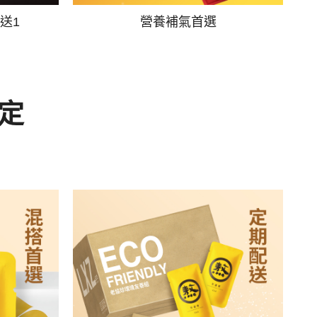
送1
營養補氣首選
定