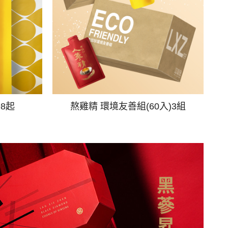
98起
熬雞精 環境友善組(60入)3組