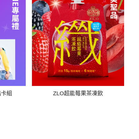
酷卡組
ZLO超能莓果茶凍飲