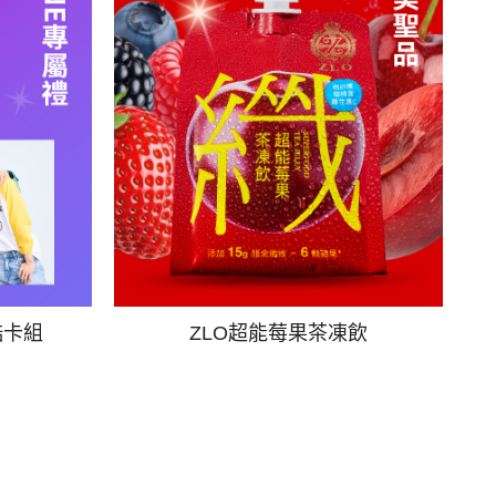
酷卡組
ZLO超能莓果茶凍飲