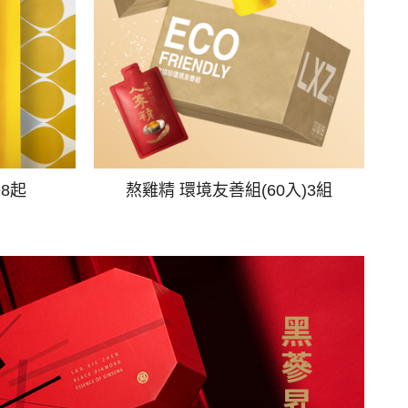
98起
熬雞精 環境友善組(60入)3組