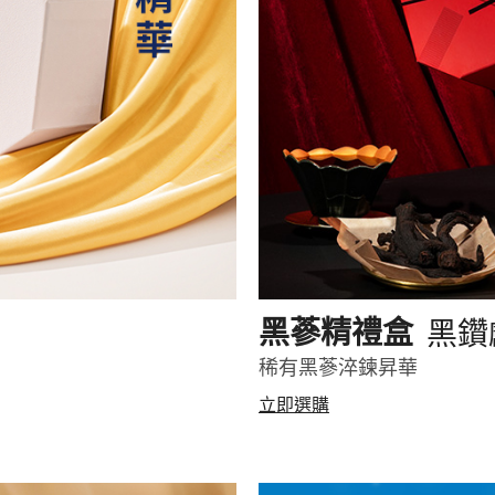
黑鑽
黑蔘精禮盒
稀有黑蔘淬鍊昇華
立即選購