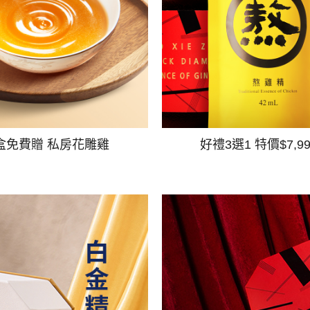
盒免費贈 私房花雕雞
好禮3選1 特價$7,9