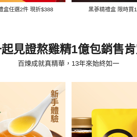
禮盒任選2件 現折$388
黑蔘精禮盒 限時買1
一起見證熬雞精1億包銷售肯
百煉成就真精華，13年來始終如一