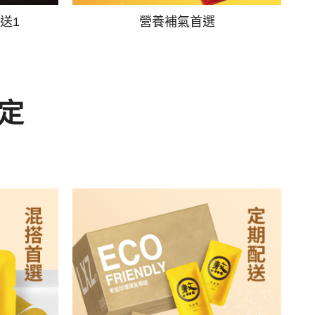
送1
營養補氣首選
定