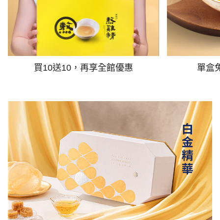
買10送10，再享全館優惠
單盒