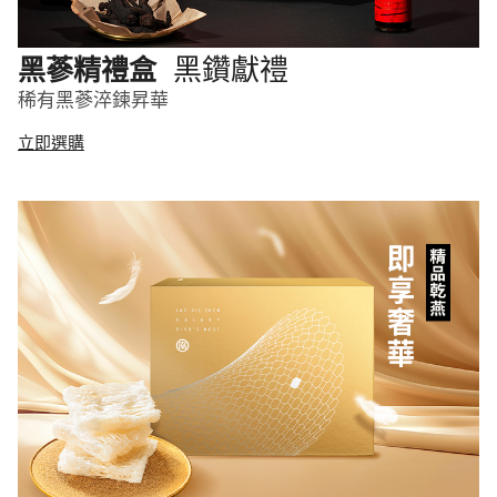
黑鑽獻禮
黑蔘精禮盒
稀有黑蔘淬鍊昇華
立即選購