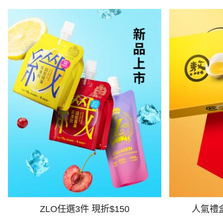
ZLO任選3件 現折$150
人氣禮盒