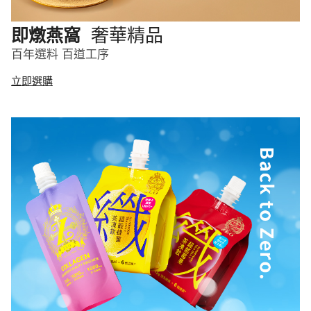
奢華精品
即燉燕窩
百年選料 百道工序
立即選購